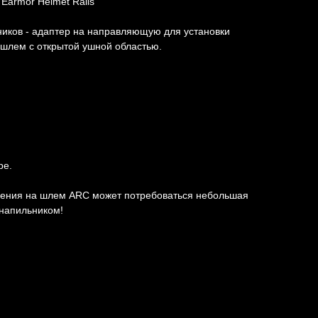
Earmor Helmet Rails
иков - адаптер на направляющую для установки
шлем с открытой ушной областью.
ре.
ления на шлем ARC может потребоваться небольшая
 напильником!