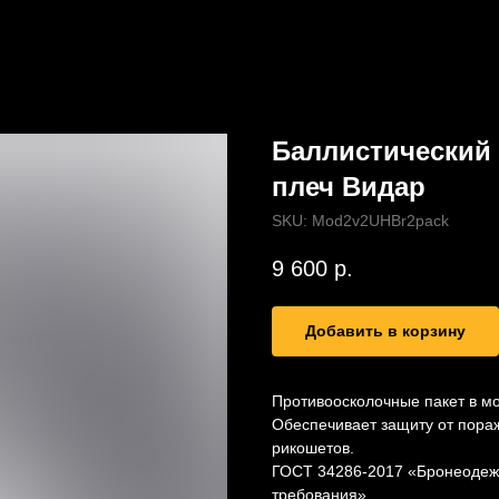
Баллистический 
плеч Видар
SKU:
Mod2v2UHBr2pack
9 600
р.
Добавить в корзину
Противоосколочные пакет в м
Обеспечивает защиту от пораж
рикошетов.
ГОСТ 34286-2017 «Бронеодеж
требования».