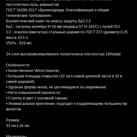
пистолетных пуль, рикошетов.
ГОСТ 34286-2017 «Бронеодежда. Классификация и общие
технические требования».
Баллистический пакет по классу защиты Бр1 С2
Бр1 - патроны калибра 9×18 мм (индекса 57-Н-181С) с пулей Пст
С2 - осколок (имитатор) стальные шарики по ГОСТ 372 (диаметр 6,35
масcа 10,5 г)
V50% - 629 м/с
24 слоя высокомолекулярного полиэтилена плотностью 160гр/м2
Особенности:
• Качественные Velcro-панели;
• Большая площадь покрытия (32 см в самой длинной части и 32 в
самой широкой);
• Удобная форма чехла, не цепляющаяся за снаряжение
• Нити повышенной прочности;
• Стропы в цвет с основной тканью;
• Универсальное крепление, подходит к подавляющему большинству
жилетов
Размер:
31 см х 34 см.
Материалы: