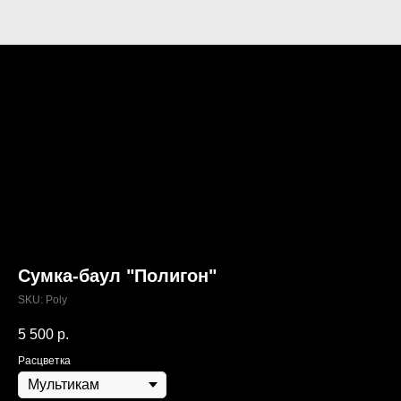
Сумка-баул "Полигон"
SKU:
Poly
5 500
р.
Расцветка