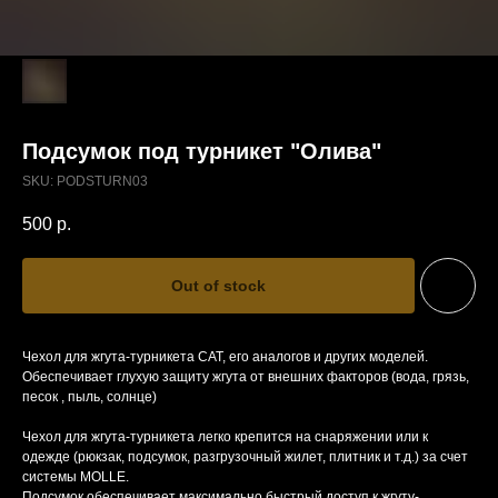
Подсумок под турникет "Олива"
SKU:
PODSTURN03
500
р.
Out of stock
Чехол для жгута-турникета CAT, его аналогов и других моделей.
Обеспечивает глухую защиту жгута от внешних факторов (вода, грязь,
песок , пыль, солнце)
Чехол для жгута-турникета легко крепится на снаряжении или к
одежде (рюкзак, подсумок, разгрузочный жилет, плитник и т.д.) за счет
системы MOLLE.
Подсумок обеспечивает максимально быстрый доступ к жгуту-