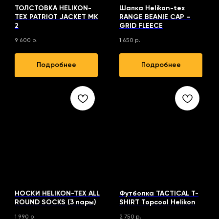
ТОЛСТОВКА HELIKON-
Шапка Helikon-tex
TEX PATRIOT JACKET MK
RANGE BEANIE CAP –
2
GRID FLEECE
9 600
р.
1 650
р.
Подробнее
Подробнее
НОСКИ HELIKON-TEX ALL
Футболка TACTICAL T-
ROUND SOCKS (3 пары)
SHIRT Topcool Helikon
1 990
р.
2 750
р.