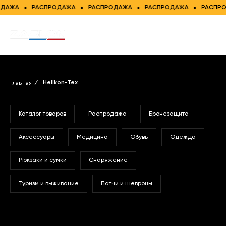
ЖА
РАСПРОДАЖА
РАСПРОДАЖА
РАСПРОДАЖА
РАСПРОДА
Главная
/
Helikon-Tex
Каталог товаров
Распродажа
Бронезащита
Аксессуары
Медицина
Обувь
Одежда
Рюкзаки и сумки
Снаряжение
Туризм и выживание
Патчи и шевроны
ТОВАРЫ
БРЕНДА
Helikon-