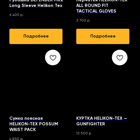
Рубашка DEFENDER MK2
Перчатки HELIKON-TEX
Long Sleeve Helikon Tex
ALL ROUND FIT
TACTICAL GLOVES
6 400
р.
3 700
р.
Подробнее
Подробнее
Сумка поясная
КУРТКА HELIKON-TEX —
HELIKON-TEX POSSUM
GUNFIGHTER
WAIST PACK
12 500
р.
4 850
р.