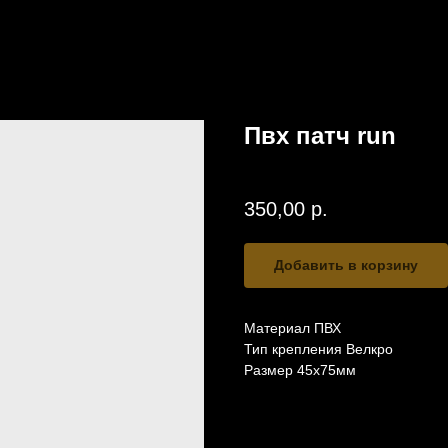
Пвх патч run
SKU:
pvc27
350,00
р.
Добавить в корзину
Материал ПВХ
Тип крепления Велкро
Размер 45x75мм