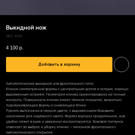
Выкидной нож
SKU:
kn14
4 100
р.
Добавить в корзину
Автоматический выкидной нож фронтального типа
Клинок симметричной формы с центральным долом и острым, хорошо
выраженным остриём. Геометрия клинка ориентирована на точный
контроль. Поверхность клинка имеет тёмное покрытие, визуально
подчёркивающее форму и снижающее блики.
Рукоять выполнена в чёрном цвете, с выраженными боковыми
насечками для надёжного хвата. Форма корпуса продуманная, нож
удобно лежит в руке и уверенно контролируется. Боковой ползунок
отвечает за выброс и уборку клинка — механизм фронтального
автоматического открытия.