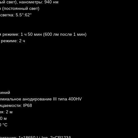
ый свет), нанометры: 940 нм
 (постоянный свет)
ветка: 5.5°:62°
режиме: 1 ч 50 мин (600 лм после 1 мин)
режиме: 2 ч
миний
емиальное анодирование III типа 400HV
ицаемости: IP68
я: 2 м
10 м
0 °C
итания: 1x18650 Li-Ion, 2хCR123A