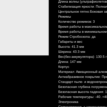
Длина волны (ультрафиолетов
Стабилизация яркости: Полная
Центральное пятно:Боковая зас
Режимы
Количество режимов: 3
Время работы в максимальном 
Время работы в минимальном 
Режим Стробоскопа: да
Габариты и вес
Высота: 41.3 мм
Ширина: 43.3 мм
Вес(без аккумулятора): 130.5 г
Длина: 147 мм
Корпус
Материал: Авиационный алю
Антиабразивное покрытие: Пр
Стандарт пыле- и водонепрон
Безопасная глубина погружени
Безопасная высота падения: 
Рабочие температуры: -40..+4
Электроника
Совместимость с элементами п