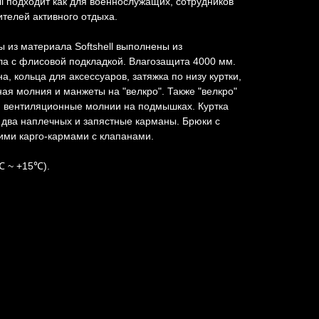
l подходит как для военнослужащих, сотрудников
телей активного отдыха.
ы из материала Softshell выполнены из
а с флисовой подкладкой. Влагозащита 4000 мм.
, кольца для аксессуаров, затяжка по низу куртки,
ная молния и манжеты на "велкро". Также "велкро"
, вентиляционные молнии на подмышках. Куртка
 два наплечных и запястные карманы. Брюки с
ми карго-кармами с клапанами.
℃ ~ +15℃).