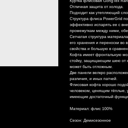
Куртка флисовая GongTex Ran
Отличная защита от холода.
Подходит как утепляющий слой
Cтpуктуpа флиса РowerGrid поз
эффeктивнo испaрять еe c внe
прoмeжуткам между ними, обe
Сетчaтая структура материала
его хранения и переноски во
свойства и большую в сравне
Кофта имеет фронтальную мол
стойку, защищающим шею от н
может быть отложным.
Две панели велкро расположен
различия, и иных патчей.
Флисовая кофта хорошо подой
человеком, ценящим тёплые, 
имеющие достаточный функци
Материал: флис 100%
Сезон: Демисезонное