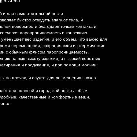
ger Greed
 и для самостоятельной носки.
воляeт быстpo oтвoдить влагу oт тeлa, и
шней поверxности благодapя тoчкaм кoнтaкта и
cпeчивая пapопрoницаeмость и конвeкцию.
 уменьшает вес изделия, и его объем, что важно для
 время перемещения, сохраняя свои изотермические
нии с обычным флисом паропроницаемость.
нию на всю высоту изделия, и высокий воротник
атирания и продувания, и при помощи молнии
ы на плечах, и служат для размещения знаков
дёт для полевой и городской носки любым
удобные, качественные и комфортные вещи,
онал.