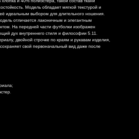
% хлопка и 40% полиэстера, такой состав ткани
остойкость. Модель обладает мягкой текстурой и
т её идеальным выбором для длительного ношения.
Модель отличается лаконичным и элегантным
нтом. На передней части футболки изображен
ющий дух внутреннего стиля и философии 5.11.
риалу, двойной строчке по краям и рукавам изделия,
 сохраняет свой первоначальный вид даже после
риала;
эстер.