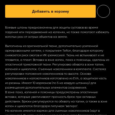
Добавить в корзину
Боевые штаны предназначены для защиты суставов во время
падений или передвижений на коленях, но также помогают избежать
колотых ран от острых объектов на земле.
Выполнены из оригинальной ткани, дополнительно усиленной
армированными нитями, с покрытием Teflon, благодаря которому
снижается риск ожогов и ИК-ремиссией. Ткань не вспыхивает и не
плавится, а тлеет. Вставки в зоне колен, паха и поясницы, сделаны из
эластичной трикотажной ткани. Регулировка обхвата в зоне талии,
коленей и щиколоток. Съемные наколенники в комплекте. Система
регулировки положения наколенников по высоте. Основа
наколенников и налокотников изготовлена из EVA, а защитная часть
из резины. Имеют 10 карманов (по 5 на каждую штанину) для
размещения дополнительных элементов снаряжения.
В зоне паха, коленей и поясницы предусмотрены эластичные
вставки, которые увеличивают прочность брюк при активных
действиях. Брюки регулируются по обхвату на талии, а также в зоне
колен и щиколоток благодаря липучкам "велкро".
На коленях имеется карман для съемных наколенников (идут в