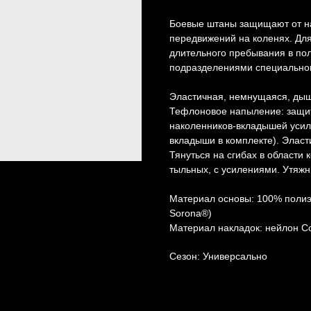
Боевые штаны защищают от на
передвижений на коленях. Дл
длительного пребывания в по
подразделениями специальног
Эластичная, немнущаяся, дыш
Тефлоновое напыление: защита
наколенников-вкладышей усил
вкладыши в комплекте). Эласт
Тянуться на сгибах в области 
тыльных, с усилениями. Утяж
Материал основы: 100% полиэ
Sorona®)
Материал накладок: нейлон C
Сезон: Универсально