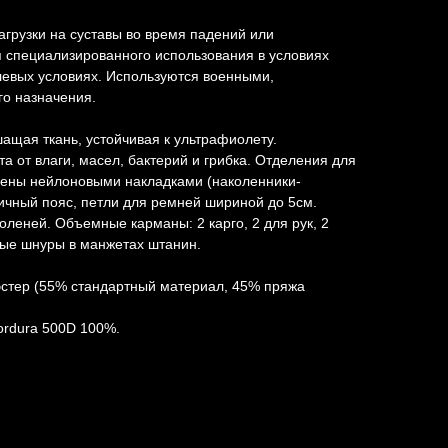
грузки на суставы во время падений или
я специализированного использования в условиях
левых условиях. Используются военными,
о назначения.
ащая ткань, устойчивая к ультрафиолету.
 от влаги, масел, бактерий и грибка. Отделения для
ены нейлоновыми накладками (наколенники-
ичный пояс, петли для ремней шириной до 5см.
коленей. Объемные карманы: 2 карго, 2 для рук, 2
ные шнуры в манжетах штанин.
стер (55% стандартный материал, 45% пряжа
ordura 500D 100%.